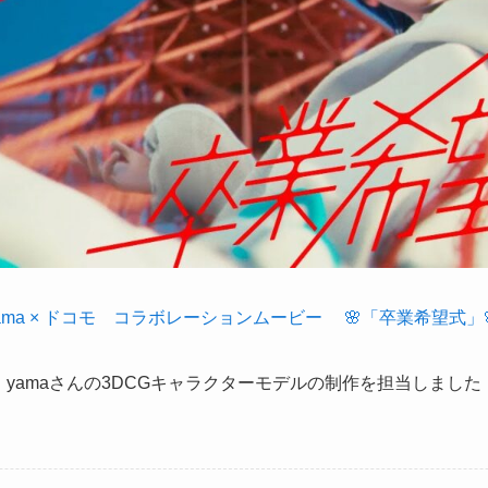
ama × ドコモ ⠀コラボレーションムービー ⠀ 🌸「卒業希望式」
yamaさんの3DCGキャラクターモデルの制作を担当しました